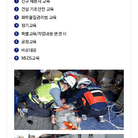
신규 채용자 교육
1
건설 기초안전 교육
2
화학물질관리법 교육
3
정기교육
4
특별교육/작업내용 변경 시
5
공정교육
6
비상대응
7
MSDS교육
8